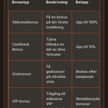
Bonustyp
Beskrivning
Belopp
Få en bonus
Välkomstbonus
på din första
Upp till 100%
insättning
Tjäna
Cashback
tillbaka en
Upp till 10%
Bonus
del av dina
förluster
Få
gratissnurr
Ändras efter
Gratissnurr
på uttvalda
kampanjer
slots
Tillgång till
exklusiva
Skräddarsydda
VIP-bonus
VIP-
bonusar