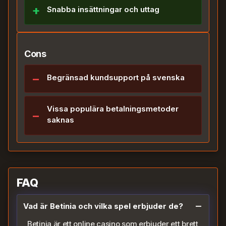
Snabba insättningar och uttag
Cons
Begränsad kundsupport på svenska
Vissa populära betalningsmetoder
saknas
FAQ
Vad är Betinia och vilka spel erbjuder de?
Betinia är ett online casino som erbjuder ett brett