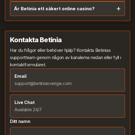
Är Betinia ett säkert online casino?
Kontakta Betinia
Har du frågor eller behöver hjälp? Kontakta Betinias
supportteam genom någon av kanalerna nedan eller fyll i
kontaktformuläret.
Email
support@betiniasverige.com
Live Chat
Available 24/7
Ditt namn